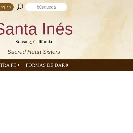
Search form
Search this site
English
Santa Inés
Solvang, California
Sacred Heart Sisters
TRA FE
FORMAS DE DAR