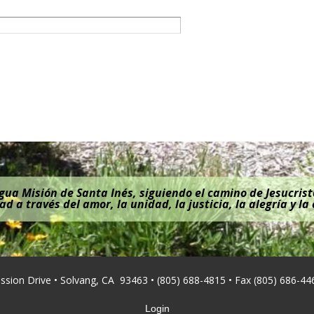
igua Misión de Santa Inés, siguiendo el camino de Jesucrist
ad a través del amor, la unidad, la justicia, la alegría y la
ission Drive • Solvang, CA 93463 • (805) 688-4815 • Fax (805) 686-44
Login