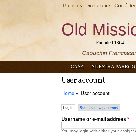
Bulletins
Direcciones
Contácte
Old Missi
Founded 1804
Capuchin Francisca
CASA
NUESTRA PARROQ
User account
Home
User account
Primary tabs
Log in
(active tab)
Request new password
Username or e-mail address
*
You may login with either your assign