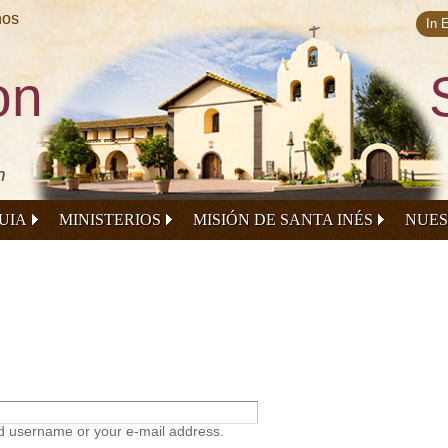
Skip to
nos
main
In 
content
on
n
UIA
MINISTERIOS
MISIÓN DE SANTA INÉS
NUES
ed username or your e-mail address.