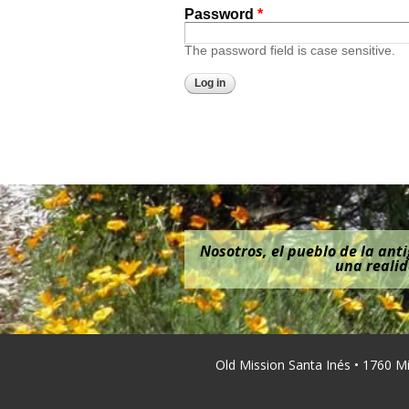
Password
*
The password field is case sensitive.
Nosotros, el pueblo de la ant
una realid
Old Mission Santa Inés • 1760 M