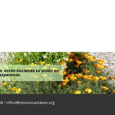
o, están haciendo su visión en
 esperanza.
68 •
office@missionsantaines.org