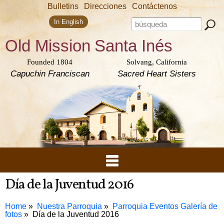
Skip to
Bulletins
Direcciones
Contáctenos
main
Search form
content
Search this site
In English
Old Mission
Santa Inés
Founded 1804
Solvang, California
Capuchin Franciscan
Sacred Heart Sisters
Día de la Juventud 2016
Home
Nuestra Parroquia
Parroquia Eventos Galería de
fotos
Día de la Juventud 2016