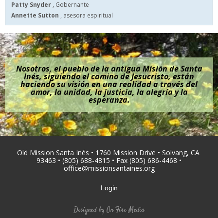
Patty Snyder
, Gobernante
Annette Sutton
, asesora espiritual
Nosotros, el pueblo de la antigua Misión de Santa
Inés, siguiendo el camino de Jesucristo, están
haciendo su visión en una realidad a través del
amor, la unidad, la justicia, la alegría y la
esperanza.
Old Mission Santa Inés • 1760 Mission Drive • Solvang, CA
93463 • (805) 688-4815 • Fax (805) 686-4468 •
office@missionsantaines.org
Login
Designed by
On Fire Media