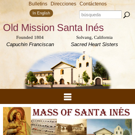
Skip to
Bulletins
Direcciones
Contáctenos
main
Search form
content
Search this site
In English
Old Mission
Santa Inés
Founded 1804
Solvang, California
Capuchin Franciscan
Sacred Heart Sisters