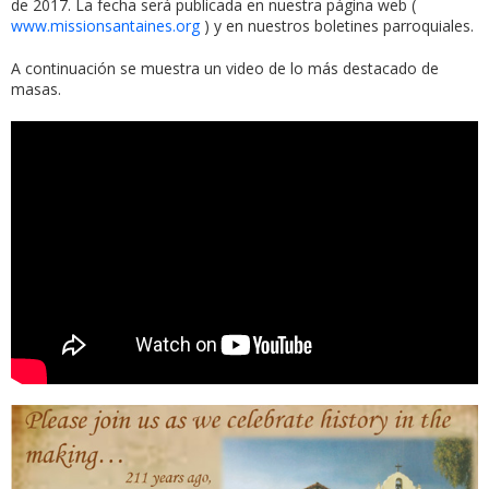
de 2017. La fecha será publicada en nuestra página web (
www.missionsantaines.org
) y en nuestros boletines parroquiales.
A continuación se muestra un video de lo más destacado de
masas.