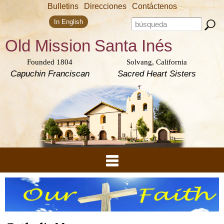
Skip to
Bulletins
Direcciones
Contáctenos
main
Search form
content
Search this site
In English
Old Mission
Santa Inés
Founded 1804
Solvang, California
Capuchin Franciscan
Sacred Heart Sisters