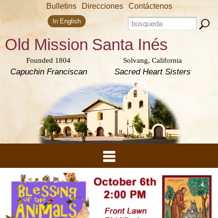
Skip to
Bulletins
Direcciones
Contáctenos
main
Search form
content
Search this site
In English
Old Mission
Santa Inés
Founded 1804
Solvang, California
Capuchin Franciscan
Sacred Heart Sisters