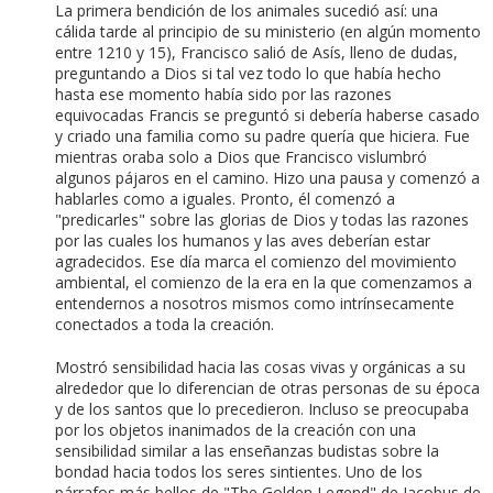
La primera bendición de los animales sucedió así: una
cálida tarde al principio de su ministerio (en algún momento
entre 1210 y 15), Francisco salió de Asís, lleno de dudas,
preguntando a Dios si tal vez todo lo que había hecho
hasta ese momento había sido por las razones
equivocadas Francis se preguntó si debería haberse casado
y criado una familia como su padre quería que hiciera. Fue
mientras oraba solo a Dios que Francisco vislumbró
algunos pájaros en el camino. Hizo una pausa y comenzó a
hablarles como a iguales. Pronto, él comenzó a
"predicarles" sobre las glorias de Dios y todas las razones
por las cuales los humanos y las aves deberían estar
agradecidos. Ese día marca el comienzo del movimiento
ambiental, el comienzo de la era en la que comenzamos a
entendernos a nosotros mismos como intrínsecamente
conectados a toda la creación.
Mostró sensibilidad hacia las cosas vivas y orgánicas a su
alrededor que lo diferencian de otras personas de su época
y de los santos que lo precedieron. Incluso se preocupaba
por los objetos inanimados de la creación con una
sensibilidad similar a las enseñanzas budistas sobre la
bondad hacia todos los seres sintientes. Uno de los
párrafos más bellos de "The Golden Legend" de Jacobus de