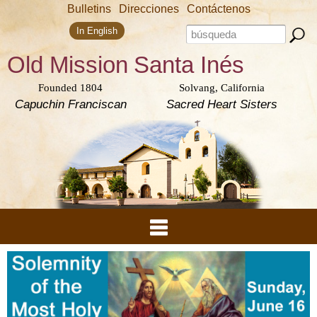
Skip to
Bulletins
Direcciones
Contáctenos
main
Search form
content
Search this site
In English
Old Mission
Santa Inés
Founded 1804
Solvang, California
Capuchin Franciscan
Sacred Heart Sisters