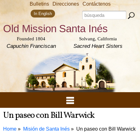
Skip to
Bulletins
Direcciones
Contáctenos
main
Search form
content
Search this site
In English
Old Mission
Santa Inés
Founded 1804
Solvang, California
Capuchin Franciscan
Sacred Heart Sisters
Un paseo con Bill Warwick
Home
Misión de Santa Inés
Un paseo con Bill Warwick