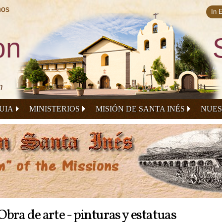
Skip to
nos
main
In 
content
on
n
UIA
MINISTERIOS
MISIÓN DE SANTA INÉS
NUES
Obra de arte - pinturas y estatuas