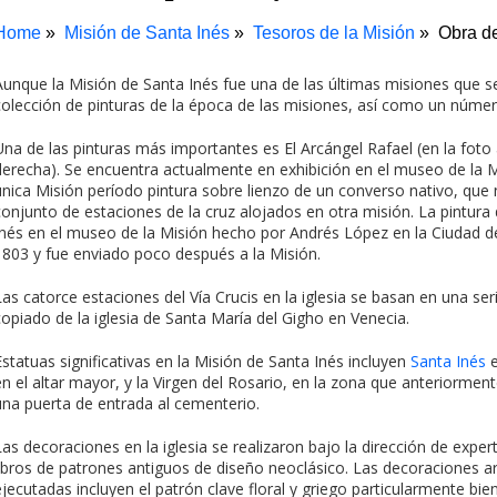
Home
Misión de Santa Inés
Tesoros de la Misión
Obra de
Aunque la Misión de Santa Inés fue una de las últimas misiones que 
colección de pinturas de la época de las misiones, así como un númer
Una de las pinturas más importantes es El Arcángel Rafael (en la foto 
derecha). Se encuentra actualmente en exhibición en el museo de la Mi
única Misión período pintura sobre lienzo de un converso nativo, que
conjunto de estaciones de la cruz alojados en otra misión. La pintura
Inés en el museo de la Misión hecho por Andrés López en la Ciudad 
1803 y fue enviado poco después a la Misión.
Las catorce estaciones del Vía Crucis en la iglesia se basan en una se
copiado de la iglesia de Santa María del Gigho en Venecia.
Estatuas significativas en la Misión de Santa Inés incluyen
Santa Inés
e
en el altar mayor, y la Virgen del Rosario, en la zona que anteriormen
una puerta de entrada al cementerio.
Las decoraciones en la iglesia se realizaron bajo la dirección de expe
libros de patrones antiguos de diseño neoclásico. Las decoraciones ar
ejecutadas incluyen el patrón clave floral y griego particularmente bien