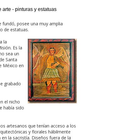
 arte - pinturas y estatuas
se fundó, posee una muy amplia
o de estatuas.
a la
sión. Es la
 no sea un
 de Santa
de México en
rie grabado
n el nicho
te había sido
rtos artesanos que tenían acceso a los
quitectónicas y florales hábilmente
 en la sacristía. Diseños fuera de la