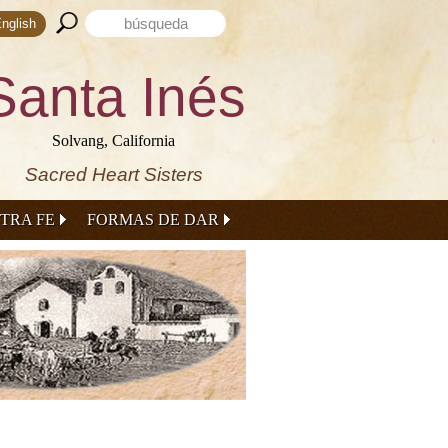
Search form
Search this site
English
Santa Inés
Solvang, California
Sacred Heart Sisters
TRA FE
FORMAS DE DAR