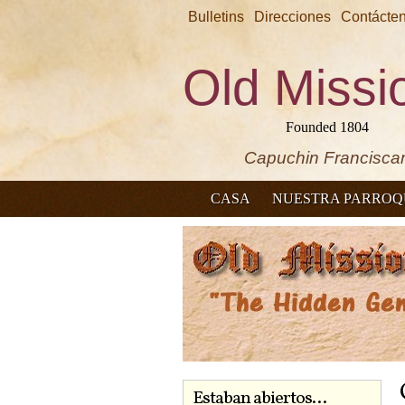
Bulletins
Direcciones
Contácte
Old Missi
Founded 1804
Capuchin Francisca
CASA
NUESTRA PARROQ
Estaban abiertos...