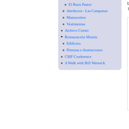
El Buen Pastor
Artefactos - Las Campanas
Manuscritos
Vestimentas
Archivo Center
Restauración Misión
Edificios
Pinturas e ilustraciones
CMF Conference
A Walk with Bill Warwick