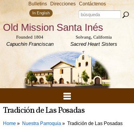
Skip to
Bulletins
Direcciones
Contáctenos
main
Search form
content
Search this site
In English
Old Mission
Santa Inés
Founded 1804
Solvang, California
Capuchin Franciscan
Sacred Heart Sisters
Tradición de Las Posadas
Home
Nuestra Parroquia
Tradición de Las Posadas