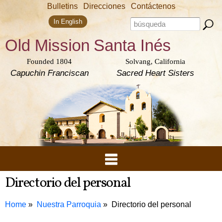
Skip to
Bulletins
Direcciones
Contáctenos
main
Search form
content
Search this site
In English
Old Mission
Santa Inés
Founded 1804
Solvang, California
Capuchin Franciscan
Sacred Heart Sisters
Directorio del personal
Home
Nuestra Parroquia
Directorio del personal