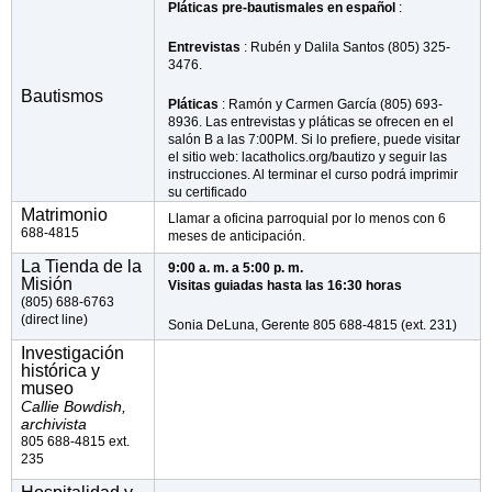
Pláticas pre-bautismales en español
:
Entrevistas
: Rubén y Dalila Santos (805) 325-
3476.
Bautismos
Pláticas
: Ramón y Carmen García (805) 693-
8936. Las entrevistas y pláticas se ofrecen en el
salón B a las 7:00PM. Si lo prefiere, puede visitar
el sitio web: lacatholics.org/bautizo y seguir las
instrucciones. Al terminar el curso podrá imprimir
su certificado
Matrimonio
Llamar a oficina parroquial por lo menos con 6
688-4815
meses de anticipación.
La Tienda de la
9:00 a. m. a 5:00 p. m.
Misión
Visitas guiadas hasta las 16:30 horas
(805) 688-6763
(direct line)
Sonia DeLuna, Gerente 805 688-4815 (ext. 231)
Investigación
histórica y
museo
Callie Bowdish,
archivista
805 688-4815 ext.
235