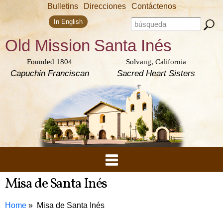
Skip to
Bulletins
Direcciones
Contáctenos
main
Search form
content
Search this site
In English
Old Mission
Santa Inés
Founded 1804
Solvang, California
Capuchin Franciscan
Sacred Heart Sisters
Misa de Santa Inés
Home
Misa de Santa Inés