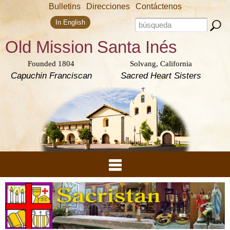
Skip to
Bulletins
Direcciones
Contáctenos
main
Search form
content
Search this site
In English
Old Mission
Santa Inés
Founded 1804
Solvang, California
Capuchin Franciscan
Sacred Heart Sisters