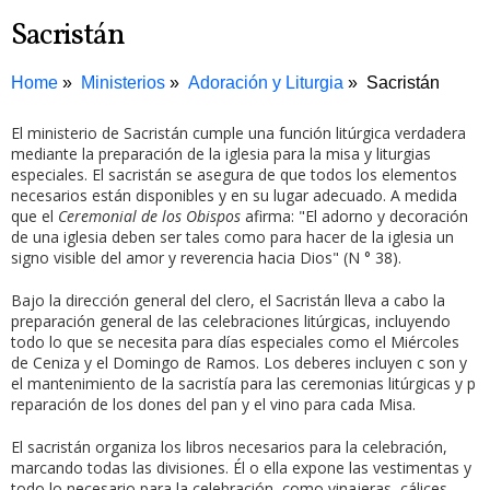
Sacristán
Home
Ministerios
Adoración y Liturgia
Sacristán
El ministerio de Sacristán cumple una función litúrgica verdadera
mediante la preparación de la iglesia para la misa y liturgias
especiales. El sacristán se asegura de que todos los elementos
necesarios están disponibles y en su lugar adecuado. A medida
que el
Ceremonial de los Obispos
afirma: "El adorno y decoración
de una iglesia deben ser tales como para hacer de la iglesia un
signo visible del amor y reverencia hacia Dios" (N ° 38).
Bajo la dirección general del clero, el Sacristán lleva a cabo la
preparación general de las celebraciones litúrgicas, incluyendo
todo lo que se necesita para días especiales como el Miércoles
de Ceniza y el Domingo de Ramos. Los deberes incluyen c
son y
el mantenimiento de la sacristía para las ceremonias litúrgicas y p
reparación de los dones del pan y el vino para cada Misa.
El sacristán organiza los libros necesarios para la celebración,
marcando todas las divisiones. Él o ella expone las vestimentas y
todo lo necesario para la celebración, como vinajeras, cálices,